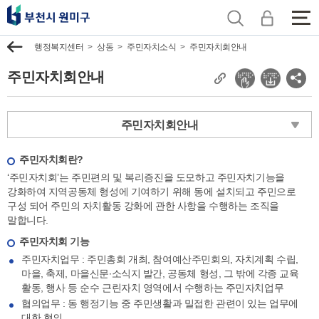
전
체
이
행정복지센터
상동
주민자치소식
주민자치회안내
메
전
뉴
주민자치회안내
보
현
소
기
재
셜
페
네
주민자치회안내
이
트
지
워
주
크
주민자치회란?
소
공
‘주민자치회’는 주민편의 및 복리증진을 도모하고 주민자치기능을
복
유
강화하여 지역공동체 형성에 기여하기 위해 동에 설치되고 주민으로
사
보
구성 되어 주민의 자치활동 강화에 관한 사항을 수행하는 조직을
기
말합니다.
주민자치회 기능
주민자치업무 : 주민총회 개최, 참여예산주민회의, 자치계획 수립,
마을, 축제, 마을신문∙소식지 발간, 공동체 형성, 그 밖에 각종 교육
활동, 행사 등 순수 근린자치 영역에서 수행하는 주민자치업무
협의업무 : 동 행정기능 중 주민생활과 밀접한 관련이 있는 업무에
대한 협의