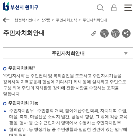
전
체
이
행정복지센터
상2동
주민자치소식
주민자치회안내
메
전
뉴
주민자치회안내
보
현
소
기
재
셜
페
네
주민자치회안내
이
트
지
워
주
크
주민자치회란?
소
공
‘주민자치회’는 주민편의 및 복리증진을 도모하고 주민자치기능을
복
유
강화하여 지역공동체 형성에 기여하기 위해 동에 설치되고 주민으로
사
보
구성 되어 주민의 자치활동 강화에 관한 사항을 수행하는 조직을
기
말합니다.
주민자치회 기능
주민자치업무 : 주민총회 개최, 참여예산주민회의, 자치계획 수립,
마을, 축제, 마을신문∙소식지 발간, 공동체 형성, 그 밖에 각종 교육
활동, 행사 등 순수 근린자치 영역에서 수행하는 주민자치업무
협의업무 : 동 행정기능 중 주민생활과 밀접한 관련이 있는 업무에
대한 협의