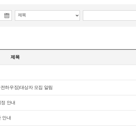
종
료
일
선
택
제목
안전하우징)대상자 모집 알림
일정 안내
준 안내