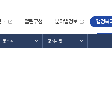
안내
열린구청
분야별정보
행정복
동소식
공지사항