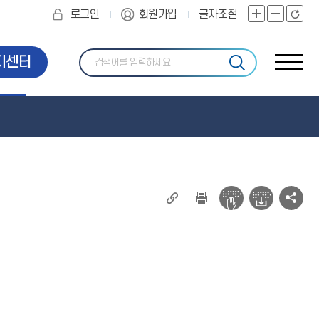
로그인
회원가입
글자조절
화
화
화
면
면
면
확
축
초
지센터
사
대
소
기
이
화
트
맵
현
소
재
셜
페
네
이
트
지
워
주
크
소
공