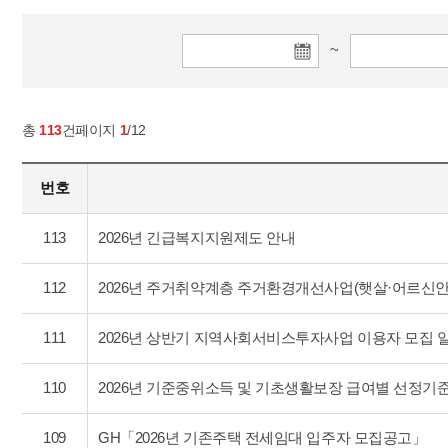
~
시
작
일
총
113
건
페이지
1
/12
선
택
번호
113
2026년 긴급복지지원제도 안내
112
2026년 주거취약계층 주거환경개선사업(햇살·어르신
111
2026년 상반기 지역사회서비스투자사업 이용자 모집 
110
2026년 기준중위소득 및 기초생활보장 급여별 선정기
109
GH「2026년 기존주택 전세임대 입주자 모집공고」